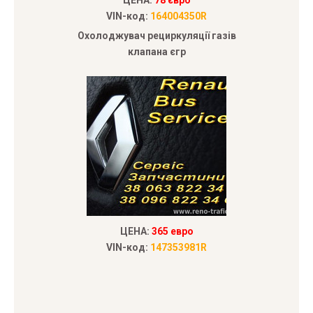
ЦЕНА:
78 євро
VIN-код:
164004350R
Охолоджувач рециркуляції газів
клапана єгр
ЦЕНА:
365 евро
VIN-код:
147353981R