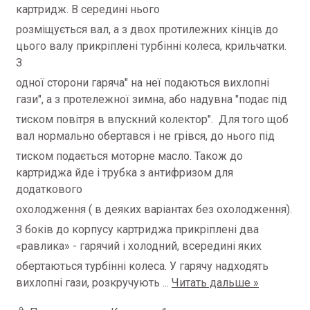
картридж. В середині нього
розміщується вал, а з двох протилежних кінців до
цього валу прикріплені турбінні колеса, крильчатки.
З
одної сторони гаряча" на неї подаються вихлопні
гази", а з протележної зимна, або надувна "подає під
тиском повітря в впускний колектор". Для того щоб
вал нормально обертався і не грівся, до нього під
тиском подається моторне масло. Також до
картриджа йде і трубка з антифризом для
додаткового
охолодження ( в деяких варіантах без охолодження).
З боків до корпусу картриджа прикріплені два
«равлика» - гарячий і холодний, всередині яких
обертаються турбінні колеса. У гарячу надходять
вихлопні гази, розкручують
...
Читать дальше »