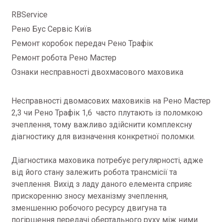
RBService
Рено Бус Сервіс Київ
Ремонт коробок передач Рено Трафік
Ремонт робота Рено Мастер
Ознаки несправності двохмасового маховика
Несправності двомасових маховиків на Рено Мастер
2,3 чи Рено Трафік 1,6 часто плутають із поломкою
зчеплення, тому важливо здійснити комплексну
діагностику для визначення конкретної поломки.
Діагностика маховика потребує регулярності, адже
від його стану залежить робота трансмісії та
зчеплення. Вихід з ладу даного елемента сприяє
прискоренню зносу механізму зчеплення,
зменшенню робочого ресурсу двигуна та
погіршення передачі обертального руху між ними.