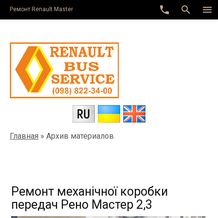
class="main-page archive">
phone
search
menu
Ремонт Renault Master
Главная
»
Архив материалов
Ремонт механічної коробки
передач Рено Мастер 2,3