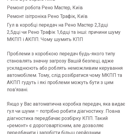
Ремонт робота Рено Мастер, Київ
Ремонт ізітроніка Рено Трафік, Київ
Гул в коробці передач на Рено Мастер 2,3дці
2,5дці чи Рено Трафік 1,6дці та інші: причини шуму
МКПП і АКПП. Чому шумить КПП
Проблеми з коробкою передач будь-якого типу
становлять значну загрозу Вашій безпеці, адже
ускладнюють або роблять неможливим керування
автомобілем. Тому, слід розібратися чому МКПП та
АКПП гудуть і які проблеми можуть бути з цим
пов’язані.
Якщо у Вас автоматична коробка передач, яка видає
гул чи шуми – потрібно робити діагностику. Повна
діагностика передбачає розбірку КПП. Такий
«ремонт» є дороговартісним, але дозволяє
передбачити і запобігти більш серйозним