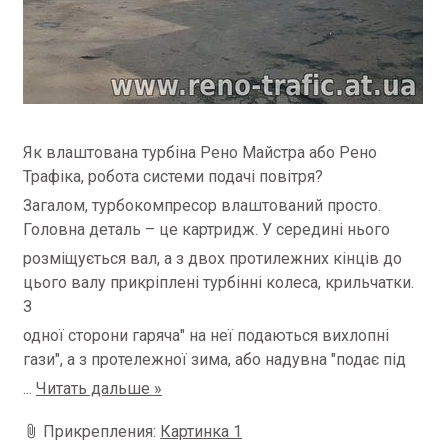
Як влаштована турбіна Рено Майстра або Рено
Трафіка, робота системи подачі повітря?
Загалом, турбокомпресор влаштований просто.
Головна деталь – це картридж.
У середині нього
розміщується вал, а з двох протилежних кінців до
цього валу прикріплені турбінні колеса, крильчатки.
З
одної сторони гаряча" на неї подаються вихлопні
гази", а з протележної зима, або надувна "подає під
...
Читать дальше »
Прикрепления:
Картинка 1