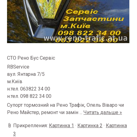
СТО Рено Бус Сервіс
RBService
вул.
Янтарна 7/5
м.Київ
н.тел.
063822 34 00
н.тел.
098 822 34 00
Супорт тормозний на Рено Трафік, Опель Віваро чи
Рено Майстер, ремонт чи замін
...
Читать дальше »
Прикрепления:
Картинка 1
·
Картинка 2
·
Картинка
3