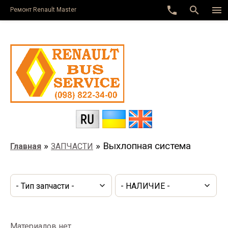
class="main-page category">
phone
search
menu
Ремонт Renault Master
»
» Выхлопная система
Главная
ЗАПЧАСТИ
Материалов нет